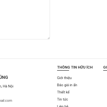
THÔNG TIN HỮU ÍCH
G
DŨNG
Giới thiệu
Báo giá in ấn
n, Hà Nội
Thiết kế
Tin tức
ail.com
Liên hệ