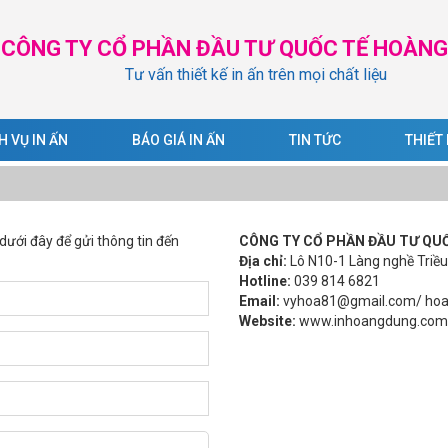
CÔNG TY CỔ PHẦN ĐẦU TƯ QUỐC TẾ HOÀN
Tư vấn thiết kế in ấn trên mọi chất liệu
H VỤ IN ẤN
BÁO GIÁ IN ẤN
TIN TỨC
THIẾT
dưới đây để gửi thông tin đến
CÔNG TY CỔ PHẦN ĐẦU TƯ QU
Địa chỉ:
Lô N10-1 Làng nghề Triều
Hotline:
039 814 6821
Email:
vyhoa81@gmail.com/ hoa
Website:
www.inhoangdung.com