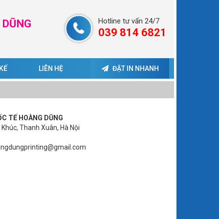
Hotline tư vấn 24/7
G DŨNG
039 814 6821
 KẾ
LIÊN HỆ
ĐẶT IN NHANH
ỐC TẾ HOÀNG DŨNG
 Khúc, Thanh Xuân, Hà Nội
ngdungprinting@gmail.com