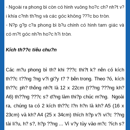
- Ngoài ra phong bì còn có hình vuông ho?c ch? nh?t v?
i khía c?nh th?ng và các góc không ???c bo tròn.
- N?p g?p c?a phong bì b?u chính có hình tam giác và 
có m?t góc nh?n ho?c h?i tròn.
Kích th??c tiêu chu?n
Các m?u phong bì th? khi ???c thi?t k? nên có kích 
th??c t??ng ?ng v?i gi?y t? ? bên trong. Theo ?ó, kích 
th??c ph? thông nh?t là 12 x 22cm (t??ng ???ng kh? 
A6) th??ng ???c s? d?ng làm thi?p chúc m?ng.  Ngoài 
ra, chúng ta có 2 kích th??c l?n h?n là kh? A5 (16 x 
23cm) và kh? A4 (25 x 34cm) thích h?p v?i vi?c ??ng 
tài li?u, h? s?, h?p ??ng ... Vì v?y tùy vào m?c ?ích s? 