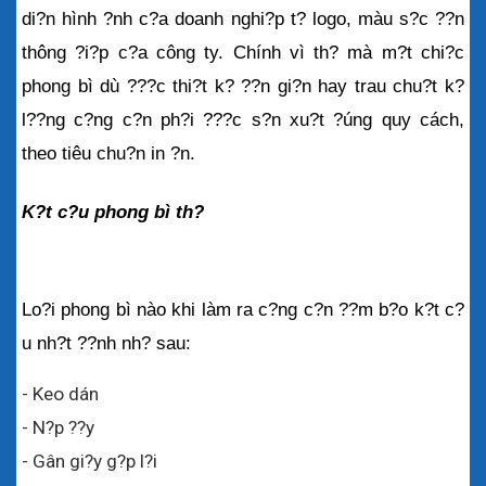
di?n hình ?nh c?a doanh nghi?p t? logo, màu s?c ??n 
thông ?i?p c?a công ty. Chính vì th? mà m?t chi?c 
phong bì dù ???c thi?t k? ??n gi?n hay trau chu?t k? 
l??ng c?ng c?n ph?i ???c s?n xu?t ?úng quy cách, 
theo tiêu chu?n in ?n.
K?t c?u phong bì th?
Lo?i phong bì nào khi làm ra c?ng c?n ??m b?o k?t c?
u nh?t ??nh nh? sau:
- Keo dán
- N?p ??y
- Gân gi?y g?p l?i