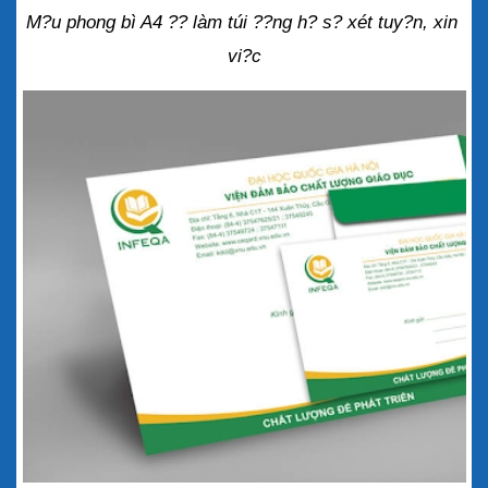
M?u phong bì A4 ?? làm túi ??ng h? s? xét tuy?n, xin 
vi?c