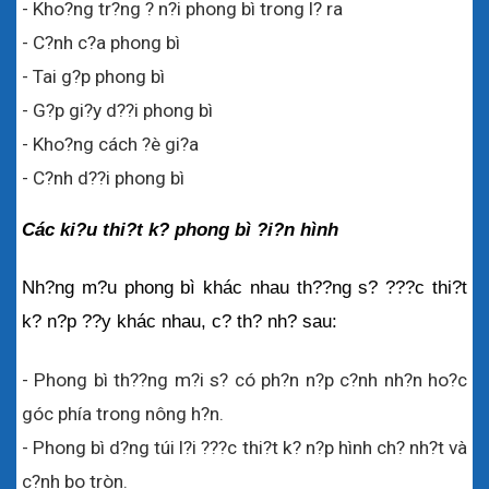
- Kho?ng tr?ng ? n?i phong bì trong l? ra
- C?nh c?a phong bì
- Tai g?p phong bì
- G?p gi?y d??i phong bì
- Kho?ng cách ?è gi?a
- C?nh d??i phong bì
Các ki?u thi?t k? phong bì ?i?n hình
Nh?ng m?u phong bì khác nhau th??ng s? ???c thi?t 
k? n?p ??y khác nhau, c? th? nh? sau:
- Phong bì th??ng m?i s? có ph?n n?p c?nh nh?n ho?c 
góc phía trong nông h?n.
- Phong bì d?ng túi l?i ???c thi?t k? n?p hình ch? nh?t và 
c?nh bo tròn.