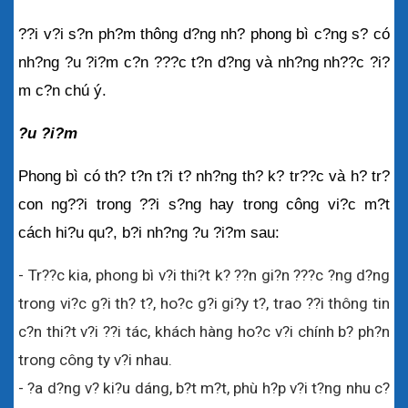
??i v?i s?n ph?m thông d?ng nh? phong bì c?ng s? có 
nh?ng ?u ?i?m c?n ???c t?n d?ng và nh?ng nh??c ?i?
m c?n chú ý.
?u ?i?m
Phong bì có th? t?n t?i t? nh?ng th? k? tr??c và h? tr? 
con ng??i trong ??i s?ng hay trong công vi?c m?t 
cách hi?u qu?, b?i nh?ng ?u ?i?m sau:
- Tr??c kia, phong bì v?i thi?t k? ??n gi?n ???c ?ng d?ng 
trong vi?c g?i th? t?, ho?c g?i gi?y t?, trao ??i thông tin 
c?n thi?t v?i ??i tác, khách hàng ho?c v?i chính b? ph?n 
trong công ty v?i nhau.
- ?a d?ng v? ki?u dáng, b?t m?t, phù h?p v?i t?ng nhu c?