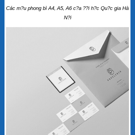
Các m?u phong bì A4, A5, A6 c?a ??i h?c Qu?c gia Hà 
N?i