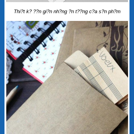
Thi?t k? ??n gi?n nh?ng ?n t??ng c?a s?n ph?m