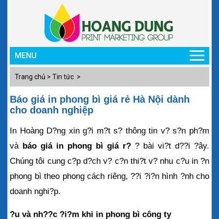
MENU
Trang chủ
>
Tin tức >
Báo giá in phong bì giá rẻ Hà Nội dành
cho doanh nghiệp
In Hoàng D?ng xin g?i m?t s? thông tin v? s?n ph?m 
và 
báo giá in phong bì giá r? 
? bài vi?t d??i ?ây. 
Chúng tôi cung c?p d?ch v? c?n thi?t v? nhu c?u in ?n 
phong bì theo phong cách riêng, ??i ?i?n hình ?nh cho 
doanh nghi?p. 
?u và nh??c ?i?m khi in phong bì công ty