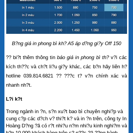
B?ng giá in phong bì kh? A5 áp d?ng gi?y Off 150
?? bi?t thêm thông tin 
báo giá in phong bì th?
 v?i các 
kích th??c và ch?t li?u gi?y khác, các b?n hãy liên h? 
hotline 039.814.6821 ?? ???c t? v?n chính xác và 
nhanh nh?t.
L?i k?t
Trong ngành in ?n, s?n xu?t bao bì chuyên nghi?p và 
cung c?p các d?ch v? thi?t k? và in ?n trên, công ty In 
Hoàng D?ng ?ã có r?t nhi?u n?m nhi?u kinh nghi?m và 
h?n 10.000 khách hàng trên c? n??c ?ã ??ng hành 