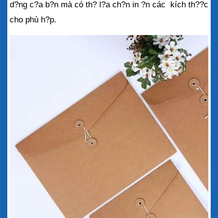
d?ng c?a b?n mà có th? l?a ch?n in ?n các  kích th??c 
cho phù h?p.