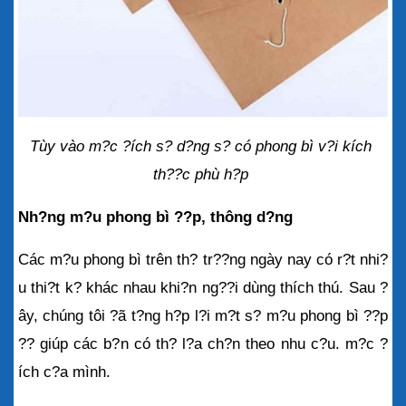
Tùy vào m?c ?ích s? d?ng s? có phong bì v?i kích 
th??c phù h?p 
Nh?ng m?u phong bì ??p, thông d?ng
Các m?u phong bì trên th? tr??ng ngày nay có r?t nhi?
u thi?t k? khác nhau khi?n ng??i dùng thích thú. Sau ?
ây, chúng tôi ?ã t?ng h?p l?i m?t s? m?u phong bì ??p 
?? giúp các b?n có th? l?a ch?n theo nhu c?u. m?c ?
ích c?a mình.