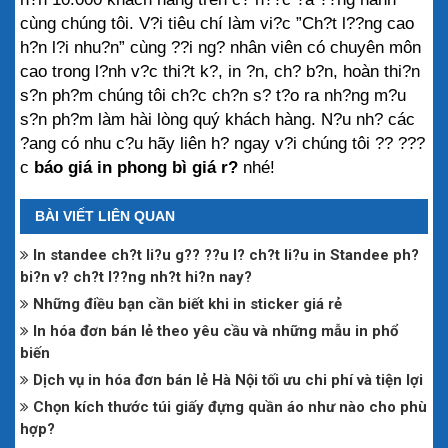
cùng chúng tôi. V?i tiêu chí làm vi?c ”Ch?t l??ng cao 
h?n l?i nhu?n” cùng ??i ng? nhân viên có chuyên môn 
cao trong l?nh v?c thi?t k?, in ?n, ch? b?n, hoàn thi?n 
s?n ph?m chúng tôi ch?c ch?n s? t?o ra nh?ng m?u 
s?n ph?m làm hài lòng quý khách hàng. N?u nh? các 
?ang có nhu c?u hãy liên h? ngay v?i chúng tôi ?? ???
c 
báo giá in phong bì giá r?
 nhé!
BÀI VIẾT LIÊN QUAN
In standee ch?t li?u g?? ??u l? ch?t li?u in Standee ph?
bi?n v? ch?t l??ng nh?t hi?n nay?
Những điều bạn cần biết khi in sticker giá rẻ
In hóa đơn bán lẻ theo yêu cầu và những mẫu in phổ
biến
Dịch vụ in hóa đơn bán lẻ Hà Nội tối ưu chi phí và tiện lợi
Chọn kích thước túi giấy đựng quần áo như nào cho phù
hợp?