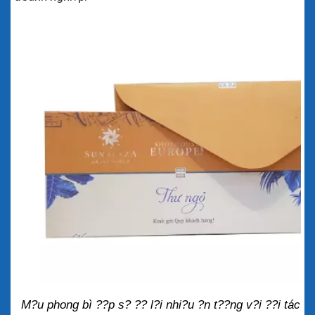
M?u phong bì ??p s? ?? l?i nhi?u ?n t??ng v?i ??i tác