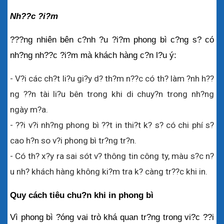
Nh??c ?i?m
???ng nhiên bên c?nh ?u ?i?m phong bì c?ng s? có 
nh?ng nh??c ?i?m mà khách hàng c?n l?u ý:
- V?i các ch?t li?u gi?y d? th?m n??c có th? làm ?nh h??
ng ??n tài li?u bên trong khi di chuy?n trong nh?ng 
ngày m?a.
- ??i v?i nh?ng phong bì ??t in thi?t k? s? có chi phí s? 
cao h?n so v?i phong bì tr?ng tr?n.
- Có th? x?y ra sai sót v? thông tin công ty, màu s?c n?
u nh? khách hàng không ki?m tra k? càng tr??c khi in. 
Quy cách tiêu chu?n khi in phong bì 
Vì phong bì ?óng vai trò khá quan tr?ng trong vi?c ??i 