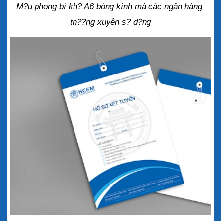
M?u phong bì kh? A6 bóng kính mà các ngân hàng 
th??ng xuyên s? d?ng