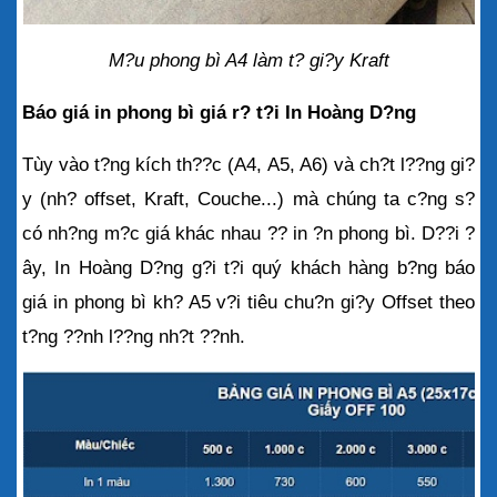
M?u phong bì A4 làm t? gi?y Kraft
Báo giá in phong bì giá r? t?i In Hoàng D?ng
Tùy vào t?ng kích th??c (A4, A5, A6) và ch?t l??ng gi?
y (nh? offset, Kraft, Couche...) mà chúng ta c?ng s? 
có nh?ng m?c giá khác nhau ?? in ?n phong bì. D??i ?
ây, In Hoàng D?ng g?i t?i quý khách hàng b?ng báo 
giá in phong bì kh? A5 v?i tiêu chu?n gi?y Offset theo 
t?ng ??nh l??ng nh?t ??nh.