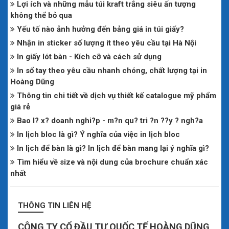
Lợi ích và những mẫu túi kraft trắng siêu ấn tượng
không thể bỏ qua
Yếu tố nào ảnh hưởng đến bảng giá in túi giấy?
Nhận in sticker số lượng ít theo yêu cầu tại Hà Nội
In giấy lót bàn - Kích cỡ và cách sử dụng
In sổ tay theo yêu cầu nhanh chóng, chất lượng tại in
Hoàng Dũng
Thông tin chi tiết về dịch vụ thiết kế catalogue mỹ phẩm
giá rẻ
Bao l? x? doanh nghi?p - m?n qu? tri ?n ??y ? ngh?a
In lịch bloc là gì? Ý nghĩa của việc in lịch bloc
In lịch để bàn là gì? In lịch để bàn mang lại ý nghĩa gì?
Tìm hiểu về size và nội dung của brochure chuẩn xác
nhất
THÔNG TIN LIÊN HỆ
CÔNG TY CỔ ĐẦU TƯ QUỐC TẾ HOÀNG DŨNG