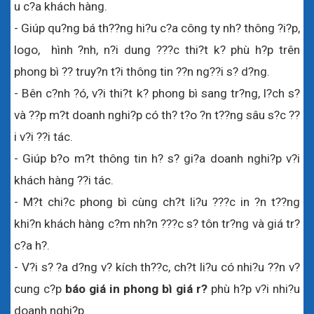
u c?a khách hàng.
- Giúp qu?ng bá th??ng hi?u c?a công ty nh? thông ?i?p, 
logo,  hình ?nh, n?i dung ???c thi?t k? phù h?p trên 
phong bì ?? truy?n t?i thông tin ??n ng??i s? d?ng. 
- Bên c?nh ?ó, v?i thi?t k? phong bì sang tr?ng, l?ch s? 
và ??p m?t doanh nghi?p có th? t?o ?n t??ng sâu s?c ??
i v?i ??i tác.
- Giúp b?o m?t thông tin h? s? gi?a doanh nghi?p v?i 
khách hàng ??i tác. 
- M?t chi?c phong bì cùng ch?t li?u ???c in ?n t??ng 
khi?n khách hàng c?m nh?n ???c s? tôn tr?ng và giá tr? 
c?a h?.
- V?i s? ?a d?ng v? kích th??c, ch?t li?u có nhi?u ??n v? 
cung c?p 
báo giá in phong bì giá r?
 phù h?p v?i nhi?u 
doanh nghi?p.